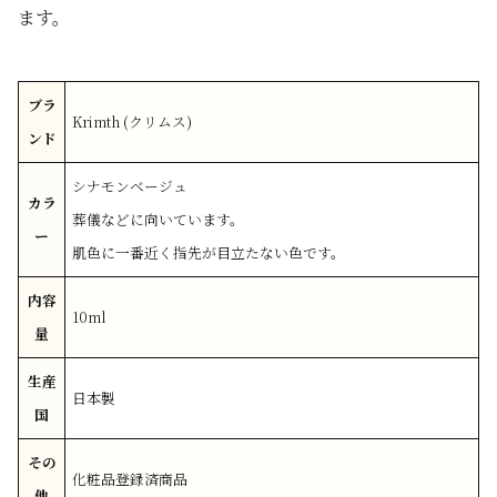
ます。
ブラ
Krimth (クリムス)
ンド
シナモンベージュ
カラ
葬儀などに向いています。
ー
肌色に一番近く指先が目立たない色です。
内容
10ml
量
生産
日本製
国
その
化粧品登録済商品
他