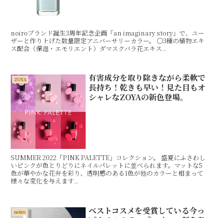
noiroブランド誕生3周年記念企画「an imaginary story」で、ユー
ザーと作り上げた数量限定アニバーサリーカラー。 ○3種の植物エキ
ス配合（保湿・エモリエント）ダマスクバラ花エキス...
有害成分を取り除きながら柔軟で
ZOYA
長持ち！乾きも早い！見た目もオ
シャレなZOYAの新色登場。
SUMMER 2022「PINK PALETTE」コレクション。 盛夏にふさわし
いピンクが色とりどりにネイルパレットに並べられます。マットな5
色が華やかな花弁を彩り、透明感のある1色が他のカラーと相まって
様々な変化を与えます...
ベストコスメを受賞している今っ
noiro