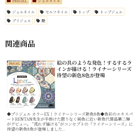
PREGEL
ジェルネイル
ジェルネイル
セルフネイル
トップ
トップジェル
プリジェル
艶
関連商品
絵の具のような発色！するするラ
PREGEL
インが描ける！ライナーシリーズ
待望の新色8色が登場
◆プリジェル カラーEX｜ライナーシリーズ新色8色◆色彩のエキスパ
ートRENTAN先生が手掛けた限りなく純色に近い新色代替品第二弾
がデビュー。 “流れず描ける”がコンセプトの「ライナーシリーズ」に
待望の新色8色が登場しました...